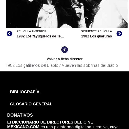
PELICULA ANTERIOR
SIGUIENTE PELÍCULA
1982 Los fayuqueros de Tepito
1982 Los guaruras
LOS GATILLEROS DEL DIABLO / VUELVEN LAS SOBRINAS
LOS GATILLEROS DEL DIABLO / VUELVEN LAS SOBRINAS
DEL DIABLO, ARCHIVO DDCM
Volver a ficha director
DEL DIABLO, ARCHIVO DDCM
1982 Los gatilleros del Diablo / Vuelven las sobrinas del Diablo
BIBLIOGRAFÍA
GLOSARIO GENERAL
DONATIVOS
El DICCIONARIO DE DIRECTORES DEL CINE
MEXICANO.COM
es una plataforma digital no lucrativa, cuya