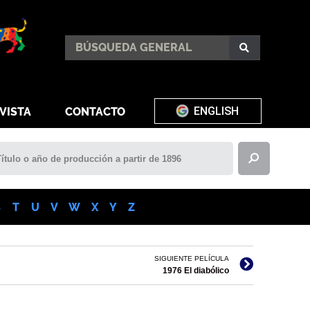
ENGLISH
VISTA
CONTACTO
S
T
U
V
W
X
Y
Z
SIGUIENTE PELÍCULA
1976 El diabólico