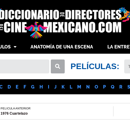
ULOS
ANATOMÍA DE UNA ESCENA
LA ENTRE
PELÍCULAS:
C
D
E
F
G
H
I
J
K
L
M
N
O
P
Q
R
PELICULA ANTERIOR
1976 Cuartelazo