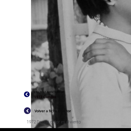
PELICULA ANTERIOR
1972 Cumbia
Volver a ficha director
1972 De qué color es el viento