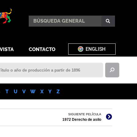
ENGLISH
VISTA
CONTACTO
S
T
U
V
W
X
Y
Z
SIGUIENTE PELÍCULA
1972 Derecho de asilo