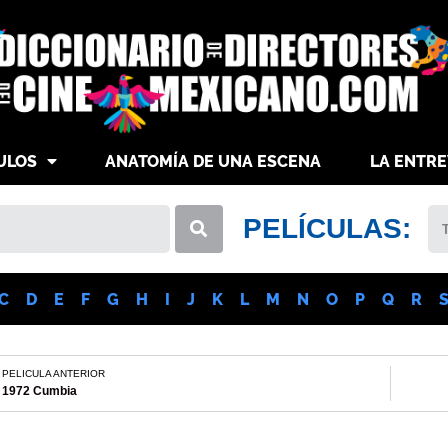
ULOS
ANATOMÍA DE UNA ESCENA
LA ENTRE
PELÍCULAS:
C
D
E
F
G
H
I
J
K
L
M
N
O
P
Q
R
PELICULA ANTERIOR
1972 Cumbia