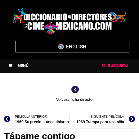
ENGLISH
MENÚ
BÚSQUEDA
Volvera ficha director
PELICULA ANTERIOR
SIGUIENTE PELÍCULA
1969 Su precio… unos dólares
1969 Trampa para una niña
Tápame contigo