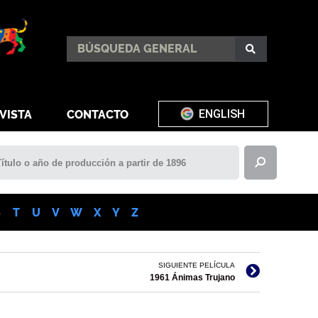
ENGLISH
VISTA
CONTACTO
S
T
U
V
W
X
Y
Z
SIGUIENTE PELÍCULA
1961 Ánimas Trujano