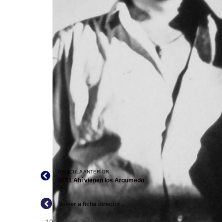
PELICULA ANTERIOR
1961 Ahí vienen los Argumedo
Volver a ficha director