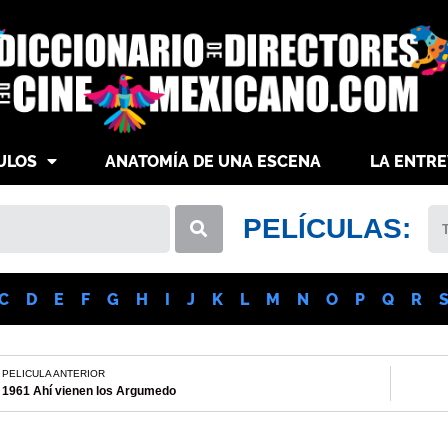
ULOS
ANATOMÍA DE UNA ESCENA
LA ENTRE
PELÍCULAS:
C
D
E
F
G
H
I
J
K
L
M
N
O
P
Q
R
PELICULA ANTERIOR
1961 Ahí vienen los Argumedo