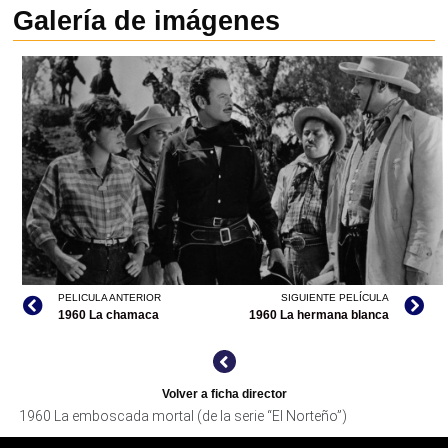
Galería de imágenes
PELICULA ANTERIOR
SIGUIENTE PELÍCULA
1960 La chamaca
1960 La hermana blanca
Volver a ficha director
LA EMBOSCADA MORTAL (DE LA SERIE “EL NORTEÑO”),
1960 La emboscada mortal (de la serie “El Norteño”)
ARCHIVO IMCINE