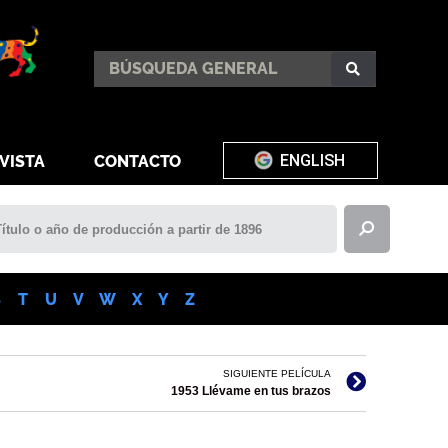
ENGLISH
VISTA
CONTACTO
S
T
U
V
W
X
Y
Z
SIGUIENTE PELÍCULA
1953 Llévame en tus brazos