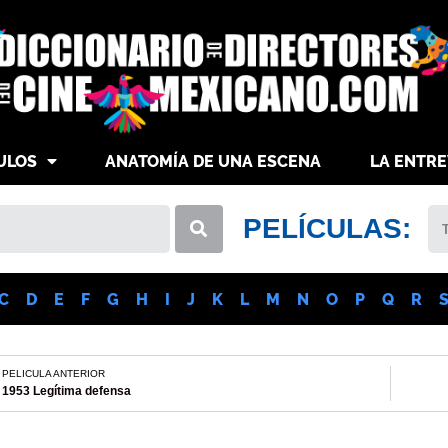
ULOS
ANATOMÍA DE UNA ESCENA
LA ENTRE
PELÍCULAS:
C
D
E
F
G
H
I
J
K
L
M
N
O
P
Q
R
PELICULA ANTERIOR
1953 Legítima defensa