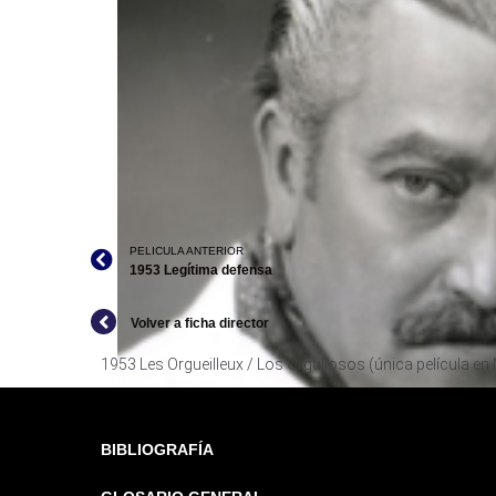
LES ORGUEILLEUX / LOS ORGULLO
PELICULA ANTERIOR
1953 Legítima defensa
Volver a ficha director
1953 Les Orgueilleux / Los Orgullosos (única película en
BIBLIOGRAFÍA