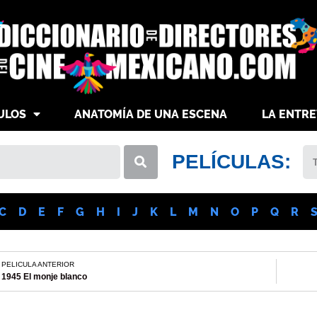
ULOS
ANATOMÍA DE UNA ESCENA
LA ENTRE
PELÍCULAS:
C
D
E
F
G
H
I
J
K
L
M
N
O
P
Q
R
PELICULA ANTERIOR
1945 El monje blanco