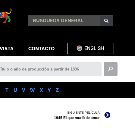
ENGLISH
VISTA
CONTACTO
S
T
U
V
W
X
Y
Z
SIGUIENTE PELÍCULA
1945 El que murió de amor