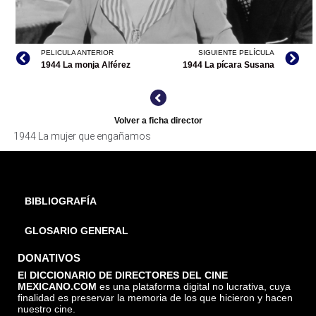
PELICULA ANTERIOR
SIGUIENTE PELÍCULA
1944 La monja Alférez
1944 La pícara Susana
Volver a ficha director
LA MUJER QUE ENGAÑAMOS, ARCHIVO TELEVICINE
1944 La mujer que engañamos
BIBLIOGRAFÍA
GLOSARIO GENERAL
DONATIVOS
El DICCIONARIO DE DIRECTORES DEL CINE
MEXICANO.COM
es una plataforma digital no lucrativa, cuya
finalidad es preservar la memoria de los que hicieron y hacen
nuestro cine.