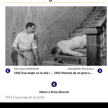
PELICULA ANTERIOR
SIGUIENTE PELÍCULA
1942 Esa mujer es la mía / Tu mujer es la mía
1942 Historia de un gran amor
Volver a ficha director
ESPIONAJE EN EL GOLFO, ARCHIVO TELEVICINE
1942 Espionaje en el Golfo