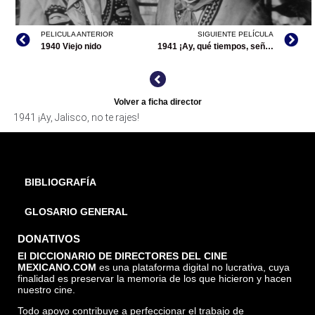
PELICULA ANTERIOR
SIGUIENTE PELÍCULA
1940 Viejo nido
1941 ¡Ay, qué tiempos, señor don Simón!
Volver a ficha director
1941 ¡Ay, Jalisco, no te rajes!
¡AY, JALISCO, NO TE RAJES!, ARCHIVO CINETECA
NACIONAL
BIBLIOGRAFÍA
GLOSARIO GENERAL
DONATIVOS
El DICCIONARIO DE DIRECTORES DEL CINE
MEXICANO.COM
es una plataforma digital no lucrativa, cuya
finalidad es preservar la memoria de los que hicieron y hacen
nuestro cine.
Todo apoyo contribuye a perfeccionar el trabajo de