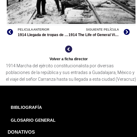
PELICULA ANTERIOR
SIGUIENTE PELÍCULA
MARCHA DEL EJÉRCITO CONSTITUCIONALISTA POR
1914 Llegada de tropas de Obregón a Guadalajara
1914 The Life of General Villa (única película en México)
DIVERSAS POBLACIONES DE LA REPÚBLICA Y SUS
ENTRADAS A GUADALAJARA, MÉXICO Y EL VIAJE DEL
SEÑOR CARRANZA HASTA SU LLEGADA A ESTA CIUDAD
(VERACRUZ), ARCHIVO DDCM
Volver a ficha director
1914 Marcha del ejército constitucionalista por diversas
poblaciones de la república y sus entradas a Guadalajara, México y
el viaje del señor Carranza hasta su llegada a esta ciudad (Veracruz)
BIBLIOGRAFÍA
GLOSARIO GENERAL
DONATIVOS