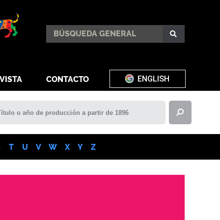
ENGLISH
VISTA
CONTACTO
S
T
U
V
W
X
Y
Z