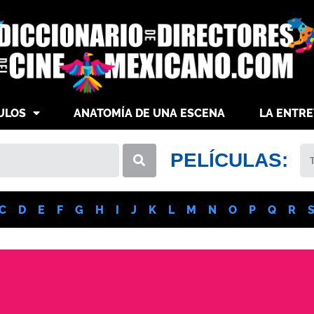
ULOS
ANATOMÍA DE UNA ESCENA
LA ENTRE
PELÍCULAS:
C
D
E
F
G
H
I
J
K
L
M
N
O
P
Q
R