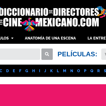
ULOS
ANATOMÍA DE UNA ESCENA
LA ENTRE
PELÍCULAS:
C
D
E
F
G
H
I
J
K
L
M
N
O
P
Q
R