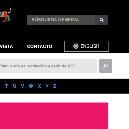
ENGLISH
VISTA
CONTACTO
S
T
U
V
W
X
Y
Z