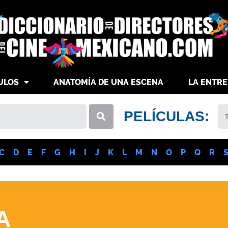
ULOS
ANATOMÍA DE UNA ESCENA
LA ENTRE
PELÍCULAS:
C
D
E
F
G
H
I
J
K
L
M
N
O
P
Q
R
A