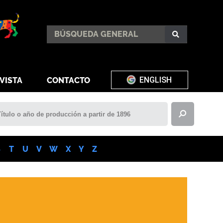
ENGLISH
VISTA
CONTACTO
S
T
U
V
W
X
Y
Z