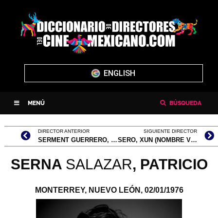
ENGLISH
MENÚ
BÚSQUEDA
DIRECTOR ANTERIOR
SIGUIENTE DIRECTOR
SERMENT GUERRERO, LEÓN JUAN SALVADOR
SERO, XUN (NOMBRE VERDADERO, JUAN ANTONIO MÉNDEZ RODRÍGUEZ)
SERNA
SALAZAR
, PATRICIO
MONTERREY, NUEVO LEÓN,
02/01/1976