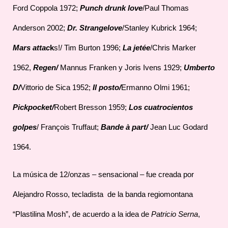
Ford Coppola 1972;
Punch drunk love
/Paul Thomas
Anderson 2002;
Dr. Strangelove
/Stanley Kubrick 1964;
Mars attac
k
s!/ Tim Burton 1996;
La jetée
/Chris Marker
1962,
Rege
n/
Mannus Franken y Joris Ivens 1929;
Umberto
D
/
Vittorio de Sica 1952;
Il posto
/
Ermanno Olmi 1961;
Pickpocket
/
Robert Bresson 1959;
Los cuatrocientos
golpes
/ François Truffaut;
Bande à part/
Jean Luc Godard
1964.
La música de 12/onzas – sensacional – fue creada por
Alejandro Rosso, tecladista de la banda regiomontana
“Plastilina Mosh”, de acuerdo a la idea de
Patricio Serna
,