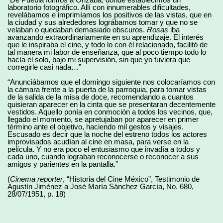
laboratorio fotográfico. Allí con innumerables dificultades,
revelábamos e imprimíamos los positivos de las vistas, que en
la ciudad y sus alrededores lográbamos tomar y que no se
velaban o quedaban demasiado obscuros.
Rosas
iba
avanzando extraordinariamente en su aprendizaje. El interés
que le inspiraba el cine, y todo lo con él relacionado, facilitó de
tal manera mi labor de enseñanza, que al poco tiempo todo lo
hacía el solo, bajo mi supervisión, sin que yo tuviera que
corregirle casi nada…”
“Anunciábamos que el domingo siguiente nos colocaríamos con
la cámara frente a la puerta de la parroquia, para tomar vistas
de la salida de la misa de doce, recomendando a cuantos
quisieran aparecer en la cinta que se presentaran decentemente
vestidos. Aquello ponía en conmoción a todos los vecinos, que,
llegado el momento, se apretujaban por aparecer en primer
término ante el objetivo, haciendo mil gestos y visajes.
Escusado es decir que la noche del estreno todos los actores
improvisados acudían al cine en masa, para verse en la
película. Y no era poco el entusiasmo que invadía a todos y
cada uno, cuando lograban reconocerse o reconocer a sus
amigos y parientes en la pantalla.”
(
Cinema reporter
, “Historia del Cine México”, Testimonio de
Agustín Jiménez a José María Sánchez García, No. 680,
28/07/1951, p. 18)