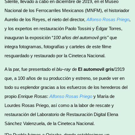
Silente, llevado a cabo en diciembre de 2019, en el Museo
Nacional de los Ferrocarriles Mexicanos (MNFM), el historiador
Aurelio de los Reyes, el nieto del director,
Alfonso Rosas Priego
,
y los expertos en restauración Paolo Tossini y Édgar Torres,
inauguran la exposición “
100 años del automovil gris”
que
integra fotogramas, fotografías y carteles de este filme
resguardado y restaurado por la Cineteca Nacional.
A la par, fue presentado el
blu–ray
de
El automovil gris
/1919
que, a 100 años de su producción y estreno, se puede ver en
todo su esplendor gracias a los esfuerzos de los herederos del
propio
Enrique Rosas
:
Alfonso Rosas Priego
y María de
Lourdes Rosas Priego, así como a la labor de rescate y
restauración del Laboratorio de Restauración Digital Elena
Sánchez Valenzuela, de la Cineteca Nacional.
“De Puebla fuimos a Orizaba, donde establecimos un