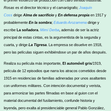
el primer esfuerzo de producción con claro sentido industrial.
Rosas
es el director técnico y el camarógrafo;
Joaquín
Coss
dirige
Alma de sacrificio
y
En defensa propia
en 1917 y
probablemente
En la sombra
;
Eduardo Arozamena
dirige y
escribe
La soñadora
.
Mimí Derba
, además de ser la actriz
principal de estas cintas, es la argumentista de la segunda y
cuarta, y dirige
La Tigresa
. La empresa se disuelve en 1918,
pero las películas siguen exhibiéndose un par de años después.
Realiza su película más importante,
El automóvil gris
/1919,
película de 12 episodios que narra los atracos cometidos desde
1915 en residencias de familias adineradas por unos asaltantes
con uniformes militares. Con intención documental y verista,
para armonizar las partes filmadas en base al guion con el
material documental del fusilamiento, confunde historia y
leyenda, pero exalta al presidenciable general Pablo González,