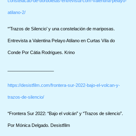
constelacao-de-borboletas-entrevista-com-valentina-pelayo-
atilano-2/
“’Trazos de Silencio’ y una constelación de mariposas.
Entrevista a Valentina Pelayo Atilano en Curtas Vila do
Conde Por Cátia Rodrigues. Krino
___________________
https://desistfilm.com/frontera-sur-2022-bajo-el-volcan-y-
trazos-de-silencio/
“Frontera Sur 2022: “Bajo el volcán” y “Trazos de silencio”.
Por Mónica Delgado. Desistfilm