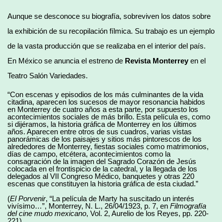
Aunque se desconoce su biografía, sobreviven los datos sobre
la exhibición de su recopilación fílmica. Su trabajo es un ejemplo
de la vasta producción que se realizaba en el interior del país.
En México se anuncia el estreno de
Revista Monterrey
en el
Teatro Salón Variedades.
“Con escenas y episodios de los más culminantes de la vida
citadina, aparecen los sucesos de mayor resonancia habidos
en Monterrey de cuatro años a esta parte, por supuesto los
acontecimientos sociales de más brillo. Esta película es, como
si dijéramos, la historia gráfica de Monterrey en los últimos
años. Aparecen entre otros de sus cuadros, varias vistas
panorámicas de los paisajes y sitios más pintorescos de los
alrededores de Monterrey, fiestas sociales como matrimonios,
días de campo, etcétera, acontecimientos como la
consagración de la imagen del Sagrado Corazón de Jesús
colocada en el frontispicio de la catedral, y la llegada de los
delegados al VII Congreso Médico, banquetes y otras 220
escenas que constituyen la historia gráfica de esta ciudad.”
(
El Porvenir
, “La película de Marty ha suscitado un interés
vivísimo…”, Monterrey, N. L., 26/04/1923, p. 7, en
Filmografía
del cine mudo mexicano
, Vol. 2, Aurelio de los Reyes, pp. 220-
221)