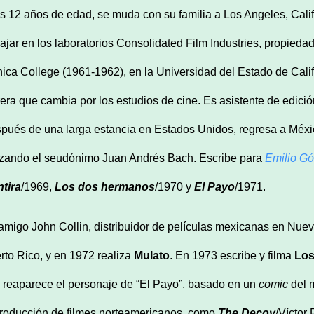
os 12 años de edad, se muda con su familia a Los Angeles, Calif
bajar en los laboratorios Consolidated Film Industries, propiedad
ica College (1961-1962), en la Universidad del Estado de Cali
rera que cambia por los estudios de cine. Es asistente de edició
pués de una larga estancia en Estados Unidos, regresa a Méxic
lizando el seudónimo Juan Andrés Bach. Escribe para
Emilio G
tira
/1969,
Los dos hermanos
/1970 y
El Payo
/1971.
amigo John Collin, distribuidor de películas mexicanas en Nueva
rto Rico, y en 1972 realiza
Mulato
. En 1973 escribe y filma
Los
 reaparece el personaje de “El Payo”, basado en un
comic
del 
roducción de filmes norteamericanos, como
The Decoy
/Víctor