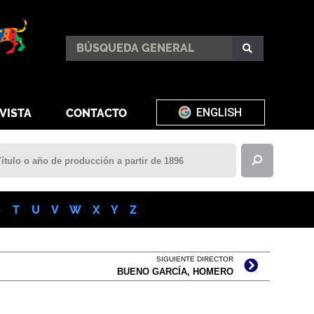
ENGLISH
VISTA
CONTACTO
S
T
U
V
W
X
Y
Z
SIGUIENTE DIRECTOR
BUENO GARCÍA, HOMERO