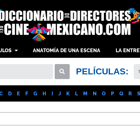
ULOS
ANATOMÍA DE UNA ESCENA
LA ENTRE
PELÍCULAS:
C
D
E
F
G
H
I
J
K
L
M
N
O
P
Q
R