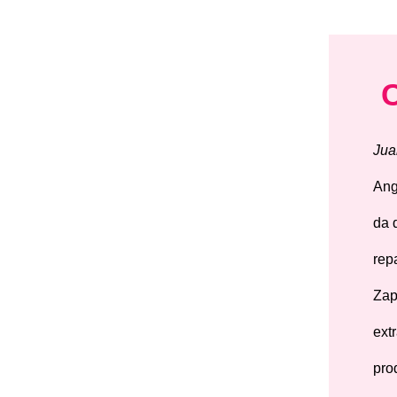
Jua
Ang
da 
rep
Zap
ext
pro