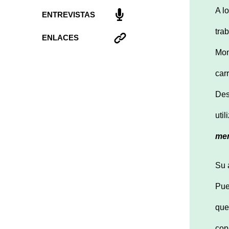
A l
ENTREVISTAS
tra
ENLACES
Mon
car
Des
uti
men
Su 
Pue
que
cop