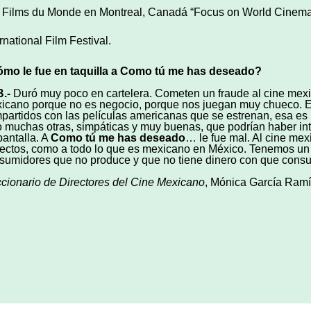
 Films du Monde en Montreal, Canadá “Focus on World Cinema” 
rnational Film Festival.
mo le fue en taquilla a Como tú me has deseado?
B.-
Duró muy poco en cartelera. Cometen un fraude al cine mex
icano porque no es negocio, porque nos juegan muy chueco. Ex
partidos con las películas americanas que se estrenan, esa es l
o muchas otras, simpáticas y muy buenas, que podrían haber inte
pantalla. A
Como tú me has deseado
… le fue mal. Al cine mex
ectos, como a todo lo que es mexicano en México. Tenemos un 
sumidores que no produce y que no tiene dinero con que consu
ccionario de Directores del Cine Mexicano
, Mónica García Ramí