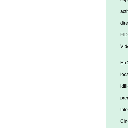
act
dir
FID
Vid
En
loc
idi
pre
Int
Cin