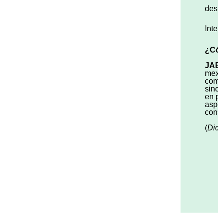
des
Inte
¿Có
JA
mex
com
sin
en 
asp
con
(
Di