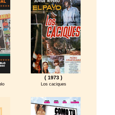
( 1973 )
blo
Los caciques