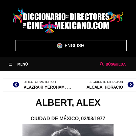
ENGLISH
MENÚ
BÚSQUEDA
DIRECTOR ANTERIOR
SIGUIENTE DIRECTOR
ALAZRAKI YEROHAM, MARK SAMUEL
ALCALÁ, HORACIO
ALBERT, ALEX
CIUDAD DE MÉXICO,
02/03/1977