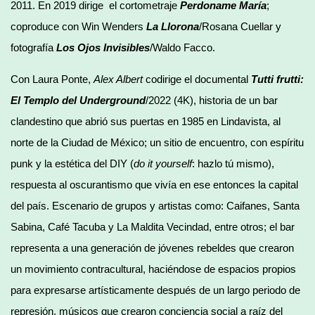
2011. En 2019 dirige el cortometraje
Perdoname Mar
ía
;
coproduce con Win Wenders
La Llorona
/Rosana Cuellar y
fotografía
Los Ojos Invisibles
/Waldo Facco.
Con Laura Ponte,
Alex Albert
codirige el documental
Tutti frutti:
El Templo del Underground
/2022 (4K), historia de un bar
clandestino que abrió sus puertas en 1985 en Lindavista, al
norte de la Ciudad de México; un sitio de encuentro, con espíritu
punk y la estética del DIY (
do it yourself
: hazlo tú mismo),
respuesta al oscurantismo que vivía en ese entonces la capital
del país. Escenario de grupos y artistas como: Caifanes, Santa
Sabina, Café Tacuba y La Maldita Vecindad, entre otros; el bar
representa a una generación de jóvenes rebeldes que crearon
un movimiento contracultural, haciéndose de espacios propios
para expresarse artísticamente después de un largo periodo de
represión, músicos que crearon conciencia social a raíz del